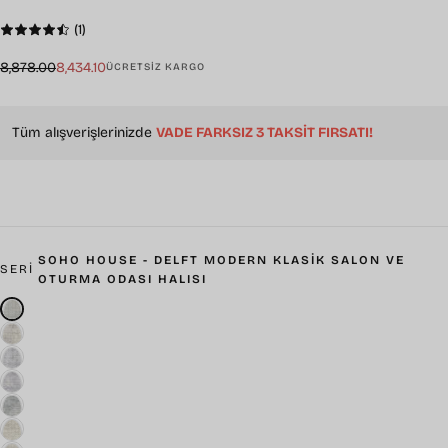
(1)
Normal
İndirimli
8,878.00
8,434.10
ÜCRETSİZ KARGO
fiyat
fiyat
Tüm alışverişlerinizde
VADE FARKSIZ 3 TAKSİT FIRSATI!
SOHO HOUSE - DELFT MODERN KLASIK SALON VE
SERI
OTURMA ODASI HALISI