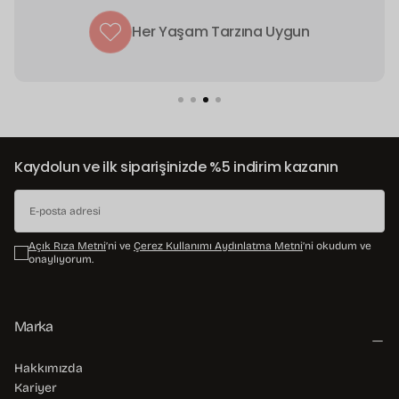
Her Yaşam Tarzına Uygun
Kaydolun ve ilk siparişinizde %5 indirim kazanın
E-
POSTA
Açık Rıza Metni
’ni ve
Çerez Kullanımı Aydınlatma Metni
’ni okudum ve
onaylıyorum.
ABONE OL
Marka
Hakkımızda
Kariyer