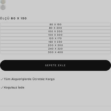
ÖLÇÜ
80 X 150
80 X 150
VARYANT
TÜKENDI
80 X 300
VARYANT
VEYA
TÜKENDI
100 X 200
VARYANT
MEVCUT
VEYA
TÜKENDI
100 X 300
DEĞIL
VARYANT
MEVCUT
VEYA
TÜKENDI
120 X 170
DEĞIL
VARYANT
MEVCUT
VEYA
TÜKENDI
160 X 230
DEĞIL
VARYANT
MEVCUT
VEYA
TÜKENDI
200 X 300
DEĞIL
VARYANT
MEVCUT
VEYA
TÜKENDI
240 X 320
DEĞIL
VARYANT
MEVCUT
VEYA
TÜKENDI
300 X 400
DEĞIL
VARYANT
MEVCUT
VEYA
TÜKENDI
DEĞIL
MEVCUT
VEYA
DEĞIL
MEVCUT
DEĞIL
SEPETE EKLE
Tüm Alışverişlerde Ücretsiz Kargo
Koşulsuz İade